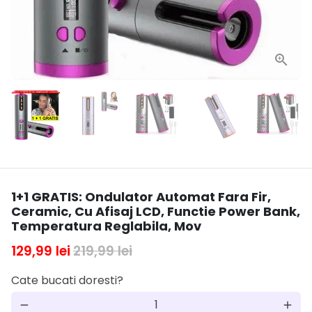
1+1 GRATIS: Ondulator Automat Fara Fir,
Ceramic, Cu Afisaj LCD, Functie Power Bank,
Temperatura Reglabila, Mov
129,99 lei
219,99 lei
Cate bucati doresti?
remove
add