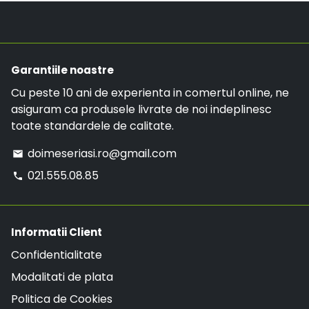
telefon:
021.555.08.85
.
o comanda mai mare de 299 RON, comanda va
avea LIVRARE GRATUITA.
Garantiile noastre
Cu peste 10 ani de experienta in comertul online, ne
asiguram ca produsele livrate de noi indeplinesc
toate standardele de calitate.
doimeseriasi.ro@gmail.com
email
021.555.08.85
phone
Informatii Client
Confidentialitate
Modalitati de plata
Politica de Cookies