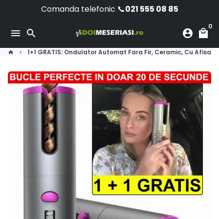
Skip
Comanda telefonic 📞
021 555 08 85
to
0
content
menu
search
account_circle
local_mall
1+1 GRATIS: Ondulator Automat Fara Fir, Ceramic, Cu Afisaj 
home
keyboard_arrow_right